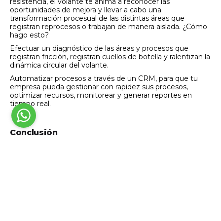
resistencia, el volante te anima a reconocer las
oportunidades de mejora y llevar a cabo una
transformación procesual de las distintas áreas que
registran reprocesos o trabajan de manera aislada. ¿Cómo
hago esto?
Efectuar un diagnóstico de las áreas y procesos que
registran fricción, registran cuellos de botella y ralentizan la
dinámica circular del volante.
Automatizar procesos a través de un CRM, para que tu
empresa pueda gestionar con rapidez sus procesos,
optimizar recursos, monitorear y generar reportes en
tiempo real.
Conclusión
El concepto
flywheel
enfoca el inbound marketing desde
el cliente como centro del proceso, propiciando el
crecimiento acelerado de tu empresa.
Asimismo, el
inbound marketing le apuesta a construir relaciones
positivas y empáticas, que faciliten la confianza y lealtad
con sus clientes y usuarios.
La recomendación libre y espontánea
de un cliente es