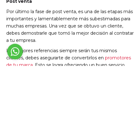
Post venta
Por último la fase de post venta, es una de las etapas más
importantes y lamentablemente más subestimadas para
muchas empresas. Una vez que se obtuvo un cliente,
debes demostrarle que tomó la mejor decisión al contratar
a tu empresa.
Las mejores referencias siempre serán tus mismos
clientes, debes asegurarte de convertirlos en
promotores
de tu marca
. Esto se logra ofreciendo un buen servicio,
escuchando sus necesidades y tomando los feedback
para mejorar cada día.
Conclusión
Generar un proceso de ventas, es indispensable para
cualquier empresa, y mucho más si su objetivo es crecer y
aumentar las ventas, este sistema permite a las empresas
hacer una planificación muy estratégica y dar dirección a
su equipo de trabajo, para lograr las metas establecidas.