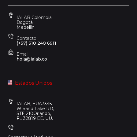
IALAB Colombia
Bogotá
Medellín
Contacto
(+57) 310 240 6911
Email
hola@ialab.co
Estados Unidos
IALAB, EUA
7345
W Sand Lake RD,
STE 210
Orlando,
FL 32819 EE. UU.