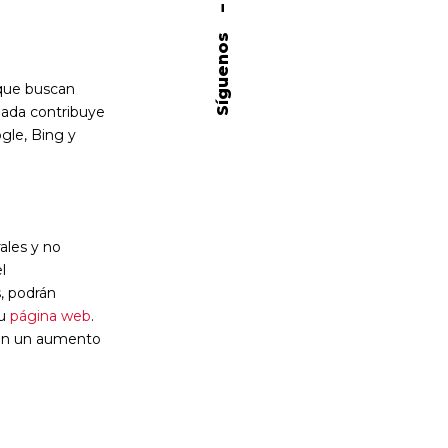
–
Síguenos
s que buscan
ñada contribuye
gle, Bing y
ales y no
l
, podrán
tu
página web
.
e en un aumento