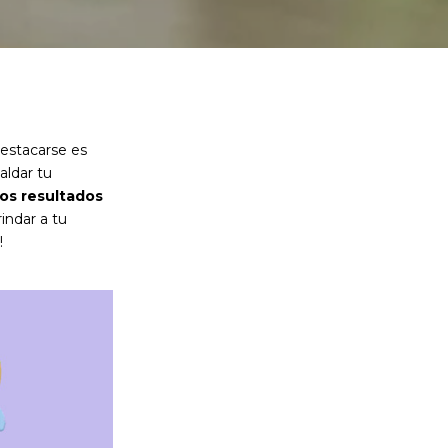
destacarse es
ldar tu
los resultados
indar a tu
!