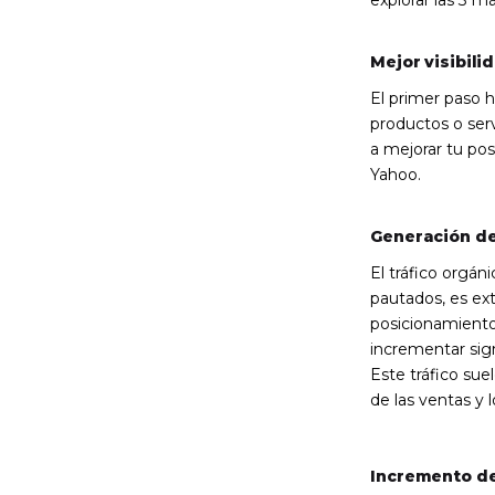
Mejor visibili
El primer paso h
productos o serv
a mejorar tu po
Yahoo.
Generación de
El tráfico orgán
pautados, es ex
posicionamiento
incrementar sign
Este tráfico su
de las ventas y l
Incremento de