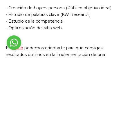
- Creación de
buyers
persona (Público objetivo ideal)
- Estudio de palabras clave (KW Research)
- Estudio de la competencia.
- Optimización del sitio web.
En
iaLab
podemos orientarte para que consigas
resultados óptimos en la implementación de una
estrategia SEO.
Si te ha gustado este artículo, quizás te interese:
SEO inmobiliario: Cómo funciona y estrategias a aplicar
¿Qué es un keyword research y cómo hacerlo?
¿Cómo medir el SEO en tu estrategia de contenido?