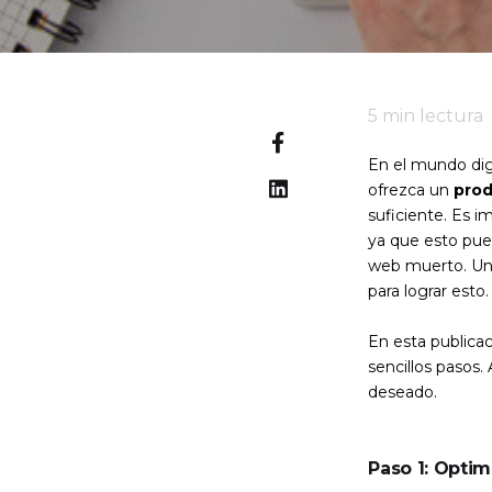
5
min lectura
En el mundo digi
ofrezca un
prod
suficiente. Es 
ya que esto pued
web muerto. U
para lograr esto.
En esta publica
sencillos pasos.
deseado.
Paso 1: Opti