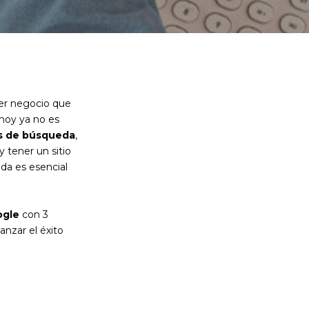
ier negocio que
hoy ya no es
s de búsqueda
,
y tener un sitio
ada es esencial
ogle
con 3
anzar el éxito