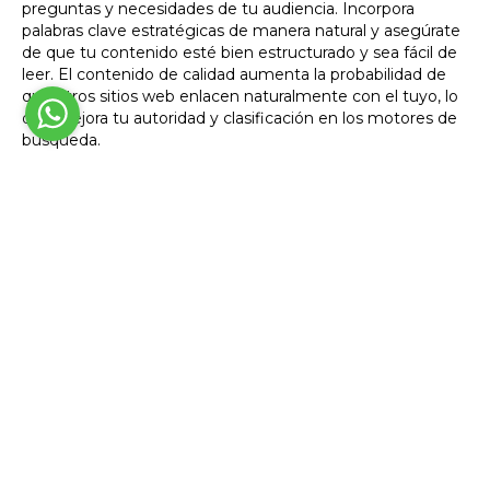
preguntas y necesidades de tu audiencia. Incorpora
palabras clave estratégicas de manera natural y asegúrate
de que tu contenido esté bien estructurado y sea fácil de
leer. El contenido de calidad aumenta la probabilidad de
que otros sitios web enlacen naturalmente con el tuyo, lo
que mejora tu autoridad y clasificación en los motores de
búsqueda.
También te podría interesar:
SEO Colombia: Claves para posicionar tu marca en
búsquedas
¿Qué son las cookies y cómo usarlas?
Posicionamiento Orgánico vs Tráfico Pago