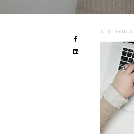
4
min lectura