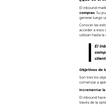
El inbound mar
compras
. Su pu
generar luego u
Conocer las est
acceder a esos c
utilizan hasta 
El in
compr
clien
Objetivos de 
Son tres los ob
comenzar a apli
Incrementar la 
El inbound hace
través de la op