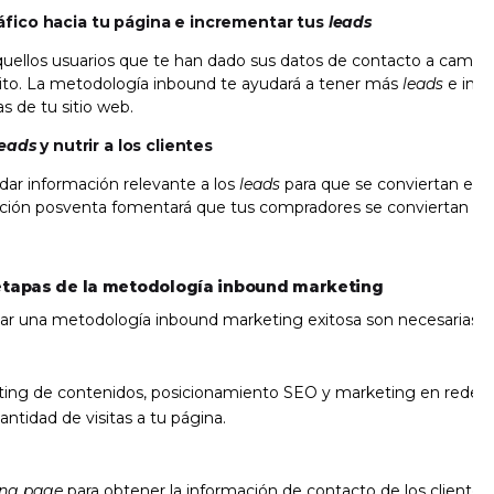
áfico hacia tu página e incrementar tus
leads
uellos usuarios que te han dado sus datos de contacto a cambi
ito. La metodología inbound te ayudará a tener más
leads
e incr
s de tu sitio web.
leads
y nutrir a los clientes
dar información relevante a los
leads
para que se conviertan en c
nción posventa fomentará que tus compradores se conviertan e
 etapas de la metodología inbound marketing
r una metodología inbound marketing exitosa son necesarias c
eting de contenidos, posicionamiento SEO y marketing en redes s
antidad de visitas a tu página.
ing page
para obtener la información de contacto de los clientes