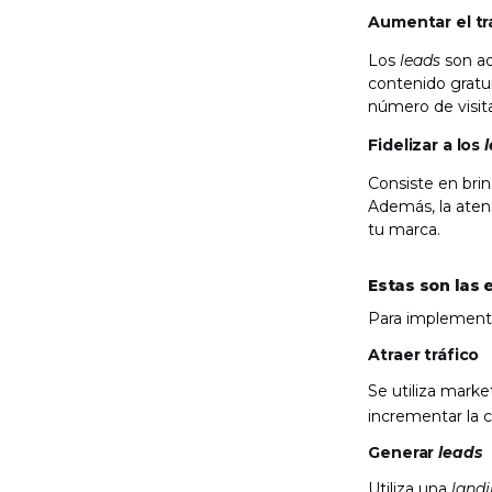
Aumentar el tr
Los
leads
son aq
contenido gratu
número de visita
Fidelizar a los
Consiste en brin
Además, la ate
tu marca.
Estas son las
Para implementa
Atraer tráfico
Se utiliza mark
incrementar la c
Generar
leads
Utiliza una
land