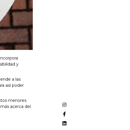
 incorpora
ibilidad y
iende a las
ra así poder
ostos menores
 más acerca del