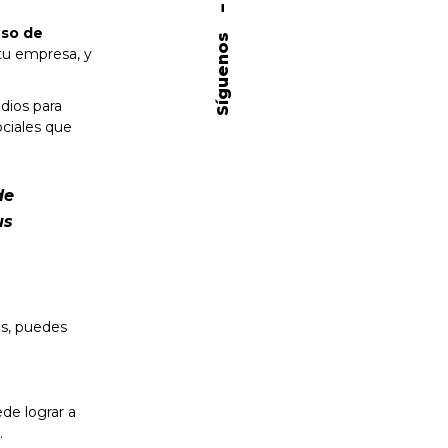
–
eso de
Síguenos
 tu empresa, y
dios para
ociales que
de
us
es, puedes
de lograr a
.