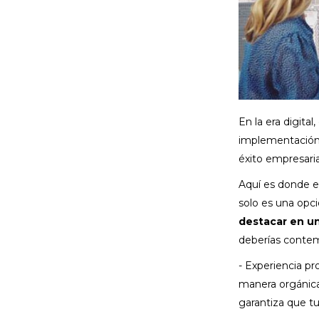
En la era digita
implementación 
éxito empresaria
Aquí es donde en
solo es una opci
destacar en u
deberías contemp
- Experiencia pr
manera orgánica
garantiza que t