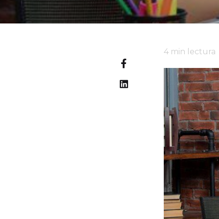
4
min lectura