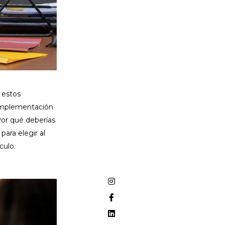
e estos
 implementación
or qué deberías
ara elegir al
culo.