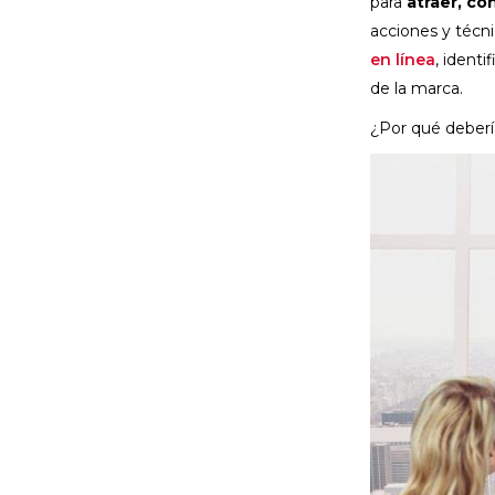
para
atraer, con
acciones y técni
en línea
, ident
de la marca.
¿Por qué deberí