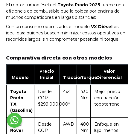
El motor turbodiésel del
Toyota Prado 2025
ofrece una
eficiencia de combustible que lo coloca por encima de
muchos competidores en largas distancias:
Con un consumo optimizado, el modelo
VX Diésel
es
ideal para quienes buscan minimizar costos operativos en
recorridos largos, sin comprometer potencia ni torque.
Comparativa directa con otros modelos
Precio
Valor
Modelo
Inicial
Tracción
Torque
Diferencial
Toyota
Desde
4x4
430
Mejor precio
Prado
COP
Nm
con tracción
TX
$299,000,000*
todoterreno.
(Gasolina)
Land
Desde
AWD
400
Enfoque en
Rover
COP
Nm
lujo, menos